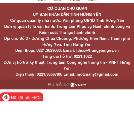
CƠ QUAN CHỦ QUẢN
UỶ BAN NHÂN DÂN TỈNH HƯNG YÊN
Cơ quan quản lý nhà nước: Văn phòng UBND Tỉnh Hưng Yên
Đơn vị quản lý là vận hành: Trung tâm Phục vụ Hành chính công và
Kiểm soát Thủ tục hành chính
Địa chỉ: Số 2 - Đường Chùa Chuông, Phường Hiến Nam, Thành phố
Hưng Yên, Tỉnh Hưng Yên
Điện thoại: 0221.3829883; Email: tthcc@hungyen.gov.vn
Tổng đài hỗ trợ: 0221.1022
Đơn vị hỗ trợ kỹ thuật: Trung tâm Công nghệ thông tin - VNPT Hưng
Yên
Điện thoại: 0221.3856789; Email: motcuahy@gmail.com
Phát triển bởi
Đã kết nối EMC