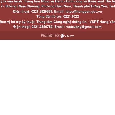
lý là vận hành: Trung tâm Phục vụ Hành chính công và Kiểm soát Thủ t
ố 2 - Đường Chùa Chuông, Phường Hiến Nam, Thành phố Hưng Yên, Tỉ
Điện thoại: 0221.3829883; Email: tthcc@hungyen.gov.vn
Tổng đài hỗ trợ: 0221.1022
Đơn vị hỗ trợ kỹ thuật: Trung tâm Công nghệ thông tin - VNPT Hưng Yê
Điện thoại: 0221.3856789; Email: motcuahy@gmail.com
Phát triển bởi