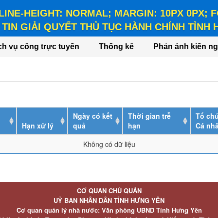
 LINE-HEIGHT: NORMAL; MARGIN: 10PX 0PX;
TIN GIẢI QUYẾT THỦ TỤC HÀNH CHÍNH TỈNH
HEIGHT: NORMAL; MARGIN: 10PX 0PX; FONT-WEIGHT: BO
ch vụ công trực tuyến
Thống kê
Phản ánh kiến ng
Ngày có kết
Thời gian trễ
Tổ chứ
Hạn xử lý
quả
hạn
Cá nh
Không có dữ liệu
CƠ QUAN CHỦ QUẢN
UỶ BAN NHÂN DÂN TỈNH HƯNG YÊN
Cơ quan quản lý nhà nước: Văn phòng UBND Tỉnh Hưng Yên