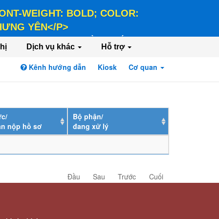
 FONT-WEIGHT: BOLD; COLOR:
 HƯNG YÊN</P>
LD; COLOR: #FFEE58;">HÀNH CHÍNH PHỤC
hị
Dịch vụ khác
Hỗ trợ
Kênh hướng dẫn
Kiosk
Cơ quan
Đăng nhập
Đăng ký
c/
Bộ phận/
ân nộp hồ sơ
đang xử lý
Đầu
Sau
Trước
Cuối