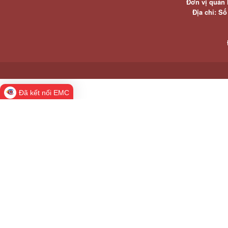
Đơn vị quản 
Địa chỉ: S
Đã kết nối EMC