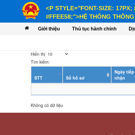
<P STYLE="FONT-SIZE: 17PX;
#FFEE58;">HỆ THỐNG THÔNG 
<P STYLE="FONT-SIZE: 14PX; LINE-
Giới thiệu
Thủ tục hành chính
Dị
VỤ</P>
Hiển thị
Tìm kiếm:
Ngày tiếp
STT
Số hồ sơ
nhận
Không có dữ liệu