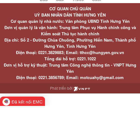
CƠ QUAN CHỦ QUẢN
UỶ BAN NHÂN DÂN TỈNH HƯNG YÊN
Cơ quan quản lý nhà nước: Văn phòng UBND Tỉnh Hưng Yên
Đơn vị quản lý là vận hành: Trung tâm Phục vụ Hành chính công và
Kiểm soát Thủ tục hành chính
Địa chỉ: Số 2 - Đường Chùa Chuông, Phường Hiến Nam, Thành phố
Hưng Yên, Tỉnh Hưng Yên
Điện thoại: 0221.3829883; Email: tthcc@hungyen.gov.vn
Tổng đài hỗ trợ: 0221.1022
Đơn vị hỗ trợ kỹ thuật: Trung tâm Công nghệ thông tin - VNPT Hưng
Yên
Điện thoại: 0221.3856789; Email: motcuahy@gmail.com
Phát triển bởi
Đã kết nối EMC