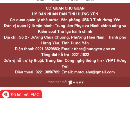
CƠ QUAN CHỦ QUẢN
UỶ BAN NHÂN DÂN TỈNH HƯNG YÊN
Cơ quan quản lý nhà nước: Văn phòng UBND Tỉnh Hưng Yên
Đơn vị quản lý là vận hành: Trung tâm Phục vụ Hành chính công và
Kiểm soát Thủ tục hành chính
Địa chỉ: Số 2 - Đường Chùa Chuông, Phường Hiến Nam, Thành phố
Hưng Yên, Tỉnh Hưng Yên
Điện thoại: 0221.3829883; Email: tthcc@hungyen.gov.vn
Tổng đài hỗ trợ: 0221.1022
Đơn vị hỗ trợ kỹ thuật: Trung tâm Công nghệ thông tin - VNPT Hưng
Yên
Điện thoại: 0221.3856789; Email: motcuahy@gmail.com
Phát triển bởi
Đã kết nối EMC