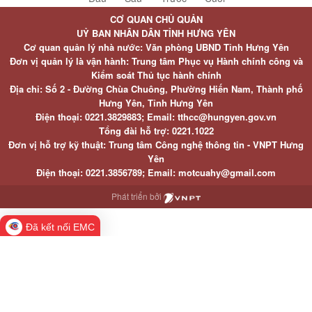
CƠ QUAN CHỦ QUẢN
UỶ BAN NHÂN DÂN TỈNH HƯNG YÊN
Cơ quan quản lý nhà nước: Văn phòng UBND Tỉnh Hưng Yên
Đơn vị quản lý là vận hành: Trung tâm Phục vụ Hành chính công và
Kiểm soát Thủ tục hành chính
Địa chỉ: Số 2 - Đường Chùa Chuông, Phường Hiến Nam, Thành phố
Hưng Yên, Tỉnh Hưng Yên
Điện thoại: 0221.3829883; Email: tthcc@hungyen.gov.vn
Tổng đài hỗ trợ: 0221.1022
Đơn vị hỗ trợ kỹ thuật: Trung tâm Công nghệ thông tin - VNPT Hưng
Yên
Điện thoại: 0221.3856789; Email: motcuahy@gmail.com
Phát triển bởi
Đã kết nối EMC