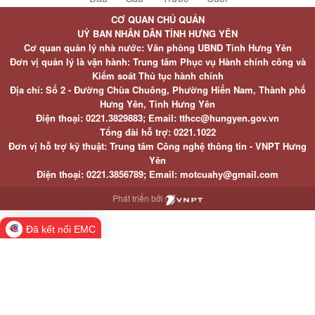
CƠ QUAN CHỦ QUẢN
UỶ BAN NHÂN DÂN TỈNH HƯNG YÊN
Cơ quan quản lý nhà nước: Văn phòng UBND Tỉnh Hưng Yên
Đơn vị quản lý là vận hành: Trung tâm Phục vụ Hành chính công và
Kiểm soát Thủ tục hành chính
Địa chỉ: Số 2 - Đường Chùa Chuông, Phường Hiến Nam, Thành phố
Hưng Yên, Tỉnh Hưng Yên
Điện thoại: 0221.3829883; Email: tthcc@hungyen.gov.vn
Tổng đài hỗ trợ: 0221.1022
Đơn vị hỗ trợ kỹ thuật: Trung tâm Công nghệ thông tin - VNPT Hưng
Yên
Điện thoại: 0221.3856789; Email: motcuahy@gmail.com
Phát triển bởi
Đã kết nối EMC