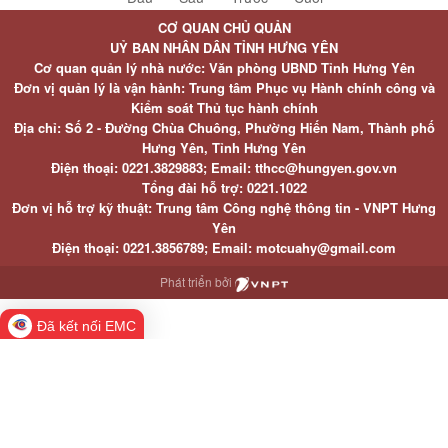
CƠ QUAN CHỦ QUẢN
UỶ BAN NHÂN DÂN TỈNH HƯNG YÊN
Cơ quan quản lý nhà nước: Văn phòng UBND Tỉnh Hưng Yên
Đơn vị quản lý là vận hành: Trung tâm Phục vụ Hành chính công và
Kiểm soát Thủ tục hành chính
Địa chỉ: Số 2 - Đường Chùa Chuông, Phường Hiến Nam, Thành phố
Hưng Yên, Tỉnh Hưng Yên
Điện thoại: 0221.3829883; Email: tthcc@hungyen.gov.vn
Tổng đài hỗ trợ: 0221.1022
Đơn vị hỗ trợ kỹ thuật: Trung tâm Công nghệ thông tin - VNPT Hưng
Yên
Điện thoại: 0221.3856789; Email: motcuahy@gmail.com
Phát triển bởi
Đã kết nối EMC