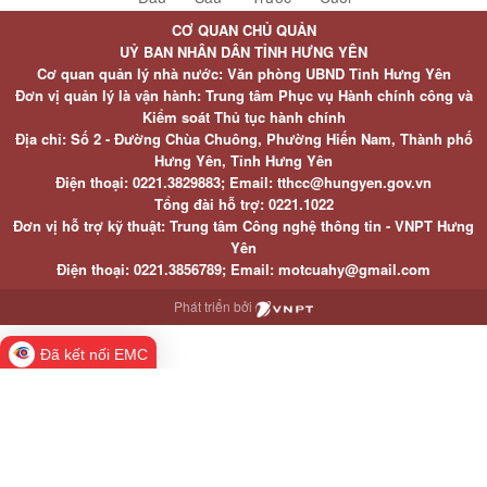
CƠ QUAN CHỦ QUẢN
UỶ BAN NHÂN DÂN TỈNH HƯNG YÊN
Cơ quan quản lý nhà nước: Văn phòng UBND Tỉnh Hưng Yên
Đơn vị quản lý là vận hành: Trung tâm Phục vụ Hành chính công và
Kiểm soát Thủ tục hành chính
Địa chỉ: Số 2 - Đường Chùa Chuông, Phường Hiến Nam, Thành phố
Hưng Yên, Tỉnh Hưng Yên
Điện thoại: 0221.3829883; Email: tthcc@hungyen.gov.vn
Tổng đài hỗ trợ: 0221.1022
Đơn vị hỗ trợ kỹ thuật: Trung tâm Công nghệ thông tin - VNPT Hưng
Yên
Điện thoại: 0221.3856789; Email: motcuahy@gmail.com
Phát triển bởi
Đã kết nối EMC