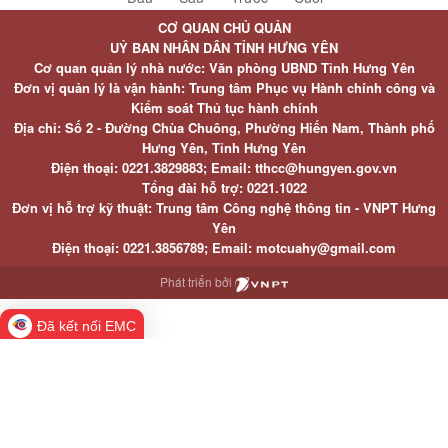
CƠ QUAN CHỦ QUẢN
UỶ BAN NHÂN DÂN TỈNH HƯNG YÊN
Cơ quan quản lý nhà nước: Văn phòng UBND Tỉnh Hưng Yên
Đơn vị quản lý là vận hành: Trung tâm Phục vụ Hành chính công và
Kiểm soát Thủ tục hành chính
Địa chỉ: Số 2 - Đường Chùa Chuông, Phường Hiến Nam, Thành phố
Hưng Yên, Tỉnh Hưng Yên
Điện thoại: 0221.3829883; Email: tthcc@hungyen.gov.vn
Tổng đài hỗ trợ: 0221.1022
Đơn vị hỗ trợ kỹ thuật: Trung tâm Công nghệ thông tin - VNPT Hưng
Yên
Điện thoại: 0221.3856789; Email: motcuahy@gmail.com
Phát triển bởi
Đã kết nối EMC