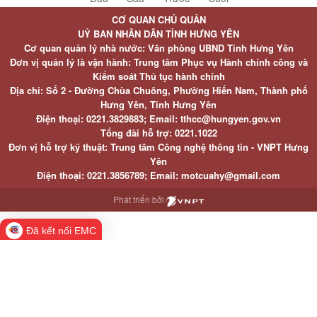
CƠ QUAN CHỦ QUẢN
UỶ BAN NHÂN DÂN TỈNH HƯNG YÊN
Cơ quan quản lý nhà nước: Văn phòng UBND Tỉnh Hưng Yên
Đơn vị quản lý là vận hành: Trung tâm Phục vụ Hành chính công và
Kiểm soát Thủ tục hành chính
Địa chỉ: Số 2 - Đường Chùa Chuông, Phường Hiến Nam, Thành phố
Hưng Yên, Tỉnh Hưng Yên
Điện thoại: 0221.3829883; Email: tthcc@hungyen.gov.vn
Tổng đài hỗ trợ: 0221.1022
Đơn vị hỗ trợ kỹ thuật: Trung tâm Công nghệ thông tin - VNPT Hưng
Yên
Điện thoại: 0221.3856789; Email: motcuahy@gmail.com
Phát triển bởi
Đã kết nối EMC