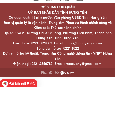
CƠ QUAN CHỦ QUẢN
UỶ BAN NHÂN DÂN TỈNH HƯNG YÊN
Cơ quan quản lý nhà nước: Văn phòng UBND Tỉnh Hưng Yên
Đơn vị quản lý là vận hành: Trung tâm Phục vụ Hành chính công và
Kiểm soát Thủ tục hành chính
Địa chỉ: Số 2 - Đường Chùa Chuông, Phường Hiến Nam, Thành phố
Hưng Yên, Tỉnh Hưng Yên
Điện thoại: 0221.3829883; Email: tthcc@hungyen.gov.vn
Tổng đài hỗ trợ: 0221.1022
Đơn vị hỗ trợ kỹ thuật: Trung tâm Công nghệ thông tin - VNPT Hưng
Yên
Điện thoại: 0221.3856789; Email: motcuahy@gmail.com
Phát triển bởi
Đã kết nối EMC