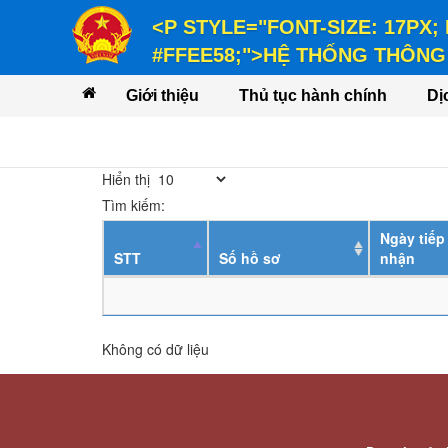
<P STYLE="FONT-SIZE: 17PX;
#FFEE58;">HỆ THỐNG THÔNG 
<P STYLE="FONT-SIZE: 14PX; LINE-
Giới thiệu
Thủ tục hành chính
Dị
VỤ</P>
Hiển thị
Tìm kiếm:
Ngày tiếp
STT
Số hồ sơ
nhận
Không có dữ liệu