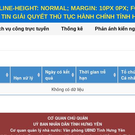
 LINE-HEIGHT: NORMAL; MARGIN: 10PX 0PX;
TIN GIẢI QUYẾT THỦ TỤC HÀNH CHÍNH TỈNH
HEIGHT: NORMAL; MARGIN: 10PX 0PX; FONT-WEIGHT: BO
ch vụ công trực tuyến
Thống kê
Phản ánh kiến ng
Ngày có kết
Thời gian trễ
Tổ chứ
Hạn xử lý
quả
hạn
Cá nh
Không có dữ liệu
CƠ QUAN CHỦ QUẢN
UỶ BAN NHÂN DÂN TỈNH HƯNG YÊN
Cơ quan quản lý nhà nước: Văn phòng UBND Tỉnh Hưng Yên