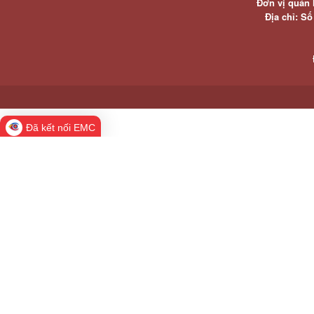
Đơn vị quản 
Địa chỉ: S
Đã kết nối EMC