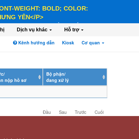
 FONT-WEIGHT: BOLD; COLOR:
 HƯNG YÊN</P>
LD; COLOR: #FFEE58;">HÀNH CHÍNH PHỤC
hị
Dịch vụ khác
Hỗ trợ
Kênh hướng dẫn
Kiosk
Cơ quan
Đăng nhập
Đăng ký
c/
Bộ phận/
ân nộp hồ sơ
đang xử lý
Đầu
Sau
Trước
Cuối