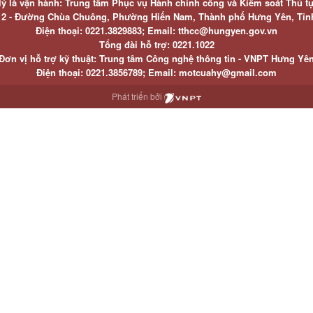
lý là vận hành: Trung tâm Phục vụ Hành chính công và Kiểm soát Thủ t
ố 2 - Đường Chùa Chuông, Phường Hiến Nam, Thành phố Hưng Yên, Tỉ
Điện thoại: 0221.3829883; Email: tthcc@hungyen.gov.vn
Tổng đài hỗ trợ: 0221.1022
Đơn vị hỗ trợ kỹ thuật: Trung tâm Công nghệ thông tin - VNPT Hưng Yê
Điện thoại: 0221.3856789; Email: motcuahy@gmail.com
Phát triển bởi