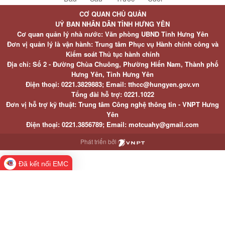
CƠ QUAN CHỦ QUẢN
UỶ BAN NHÂN DÂN TỈNH HƯNG YÊN
Cơ quan quản lý nhà nước: Văn phòng UBND Tỉnh Hưng Yên
Đơn vị quản lý là vận hành: Trung tâm Phục vụ Hành chính công và
Kiểm soát Thủ tục hành chính
Địa chỉ: Số 2 - Đường Chùa Chuông, Phường Hiến Nam, Thành phố
Hưng Yên, Tỉnh Hưng Yên
Điện thoại: 0221.3829883; Email: tthcc@hungyen.gov.vn
Tổng đài hỗ trợ: 0221.1022
Đơn vị hỗ trợ kỹ thuật: Trung tâm Công nghệ thông tin - VNPT Hưng
Yên
Điện thoại: 0221.3856789; Email: motcuahy@gmail.com
Phát triển bởi
Đã kết nối EMC