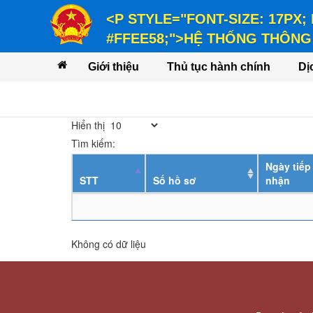
<P STYLE="FONT-SIZE: 17PX;
#FFEE58;">HỆ THỐNG THÔNG 
<P STYLE="FONT-SIZE: 14PX; LINE-
Giới thiệu
Thủ tục hành chính
Dị
VỤ</P>
Hiển thị
Tìm kiếm:
Ngày tiếp
STT
Số hồ sơ
nhận
Không có dữ liệu