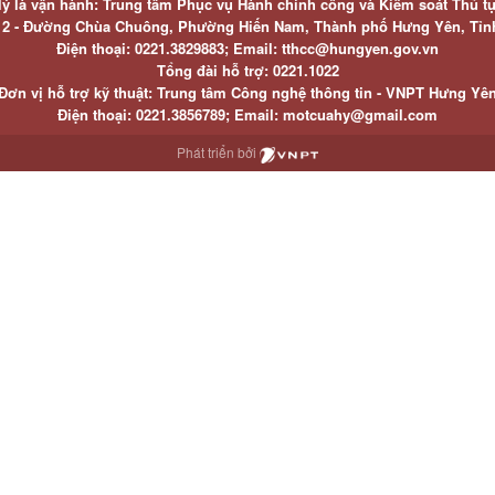
lý là vận hành: Trung tâm Phục vụ Hành chính công và Kiểm soát Thủ t
ố 2 - Đường Chùa Chuông, Phường Hiến Nam, Thành phố Hưng Yên, Tỉ
Điện thoại: 0221.3829883; Email: tthcc@hungyen.gov.vn
Tổng đài hỗ trợ: 0221.1022
Đơn vị hỗ trợ kỹ thuật: Trung tâm Công nghệ thông tin - VNPT Hưng Yê
Điện thoại: 0221.3856789; Email: motcuahy@gmail.com
Phát triển bởi