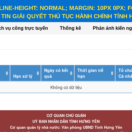
 LINE-HEIGHT: NORMAL; MARGIN: 10PX 0PX;
TIN GIẢI QUYẾT THỦ TỤC HÀNH CHÍNH TỈNH
HEIGHT: NORMAL; MARGIN: 10PX 0PX; FONT-WEIGHT: BO
ch vụ công trực tuyến
Thống kê
Phản ánh kiến ng
Ngày có kết
Thời gian trễ
Tổ chứ
Hạn xử lý
quả
hạn
Cá nh
Không có dữ liệu
CƠ QUAN CHỦ QUẢN
UỶ BAN NHÂN DÂN TỈNH HƯNG YÊN
Cơ quan quản lý nhà nước: Văn phòng UBND Tỉnh Hưng Yên