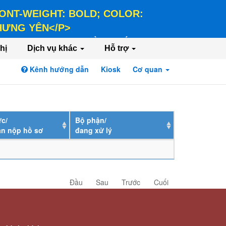
 FONT-WEIGHT: BOLD; COLOR:
 HƯNG YÊN</P>
LD; COLOR: #FFEE58;">HÀNH CHÍNH PHỤC
hị
Dịch vụ khác
Hỗ trợ
Kênh hướng dẫn
Kiosk
Cơ quan
Đăng nhập
Đăng ký
c/
Bộ phận/
ân nộp hồ sơ
đang xử lý
Đầu
Sau
Trước
Cuối