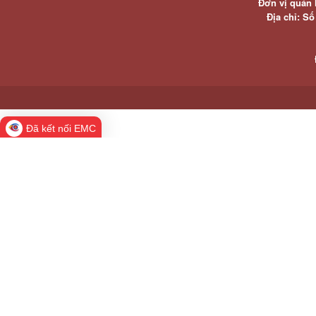
Đơn vị quản 
Địa chỉ: S
Đã kết nối EMC