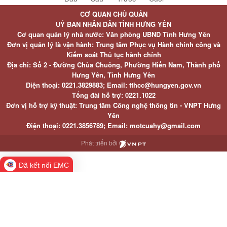
CƠ QUAN CHỦ QUẢN
UỶ BAN NHÂN DÂN TỈNH HƯNG YÊN
Cơ quan quản lý nhà nước: Văn phòng UBND Tỉnh Hưng Yên
Đơn vị quản lý là vận hành: Trung tâm Phục vụ Hành chính công và
Kiểm soát Thủ tục hành chính
Địa chỉ: Số 2 - Đường Chùa Chuông, Phường Hiến Nam, Thành phố
Hưng Yên, Tỉnh Hưng Yên
Điện thoại: 0221.3829883; Email: tthcc@hungyen.gov.vn
Tổng đài hỗ trợ: 0221.1022
Đơn vị hỗ trợ kỹ thuật: Trung tâm Công nghệ thông tin - VNPT Hưng
Yên
Điện thoại: 0221.3856789; Email: motcuahy@gmail.com
Phát triển bởi
Đã kết nối EMC