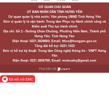
CƠ QUAN CHỦ QUẢN
UỶ BAN NHÂN DÂN TỈNH HƯNG YÊN
Cơ quan quản lý nhà nước: Văn phòng UBND Tỉnh Hưng Yên
Đơn vị quản lý là vận hành: Trung tâm Phục vụ Hành chính công và
Kiểm soát Thủ tục hành chính
Địa chỉ: Số 2 - Đường Chùa Chuông, Phường Hiến Nam, Thành phố
Hưng Yên, Tỉnh Hưng Yên
Điện thoại: 0221.3829883; Email: tthcc@hungyen.gov.vn
Tổng đài hỗ trợ: 0221.1022
Đơn vị hỗ trợ kỹ thuật: Trung tâm Công nghệ thông tin - VNPT Hưng
Yên
Điện thoại: 0221.3856789; Email: motcuahy@gmail.com
Phát triển bởi
Đã kết nối EMC