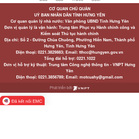
CƠ QUAN CHỦ QUẢN
UỶ BAN NHÂN DÂN TỈNH HƯNG YÊN
Cơ quan quản lý nhà nước: Văn phòng UBND Tỉnh Hưng Yên
Đơn vị quản lý là vận hành: Trung tâm Phục vụ Hành chính công và
Kiểm soát Thủ tục hành chính
Địa chỉ: Số 2 - Đường Chùa Chuông, Phường Hiến Nam, Thành phố
Hưng Yên, Tỉnh Hưng Yên
Điện thoại: 0221.3829883; Email: tthcc@hungyen.gov.vn
Tổng đài hỗ trợ: 0221.1022
Đơn vị hỗ trợ kỹ thuật: Trung tâm Công nghệ thông tin - VNPT Hưng
Yên
Điện thoại: 0221.3856789; Email: motcuahy@gmail.com
Phát triển bởi
Đã kết nối EMC