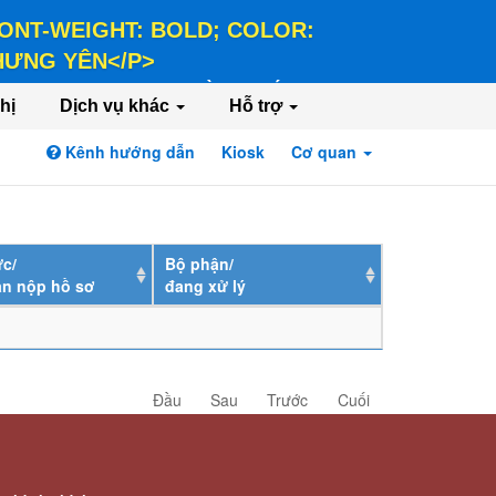
 FONT-WEIGHT: BOLD; COLOR:
 HƯNG YÊN</P>
LD; COLOR: #FFEE58;">HÀNH CHÍNH PHỤC
hị
Dịch vụ khác
Hỗ trợ
Kênh hướng dẫn
Kiosk
Cơ quan
Đăng nhập
Đăng ký
c/
Bộ phận/
ân nộp hồ sơ
đang xử lý
Đầu
Sau
Trước
Cuối