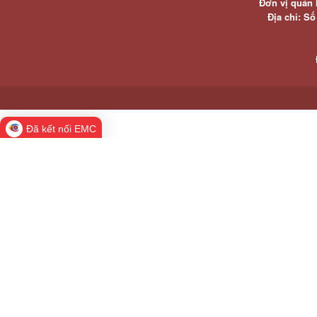
Đơn vị quản 
Địa chỉ: S
Đã kết nối EMC