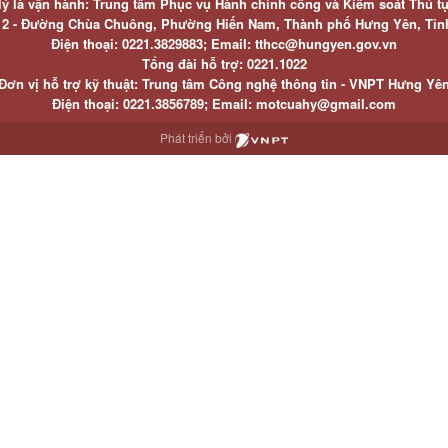
lý là vận hành: Trung tâm Phục vụ Hành chính công và Kiểm soát Thủ t
ố 2 - Đường Chùa Chuông, Phường Hiến Nam, Thành phố Hưng Yên, Tỉ
Điện thoại: 0221.3829883; Email: tthcc@hungyen.gov.vn
Tổng đài hỗ trợ: 0221.1022
Đơn vị hỗ trợ kỹ thuật: Trung tâm Công nghệ thông tin - VNPT Hưng Yê
Điện thoại: 0221.3856789; Email: motcuahy@gmail.com
Phát triển bởi