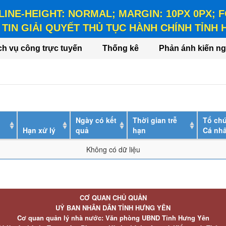
 LINE-HEIGHT: NORMAL; MARGIN: 10PX 0PX;
TIN GIẢI QUYẾT THỦ TỤC HÀNH CHÍNH TỈNH
HEIGHT: NORMAL; MARGIN: 10PX 0PX; FONT-WEIGHT: BO
ch vụ công trực tuyến
Thống kê
Phản ánh kiến ng
Ngày có kết
Thời gian trễ
Tổ chứ
Hạn xử lý
quả
hạn
Cá nh
Không có dữ liệu
CƠ QUAN CHỦ QUẢN
UỶ BAN NHÂN DÂN TỈNH HƯNG YÊN
Cơ quan quản lý nhà nước: Văn phòng UBND Tỉnh Hưng Yên