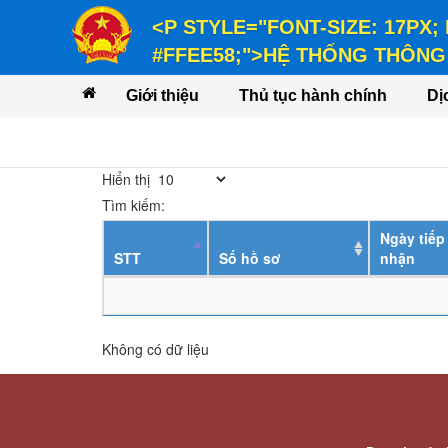
<P STYLE="FONT-SIZE: 17PX;
#FFEE58;">HỆ THỐNG THÔNG 
<P STYLE="FONT-SIZE: 14PX; LINE-
Giới thiệu
Thủ tục hành chính
Dị
VỤ</P>
Hiển thị
Tìm kiếm:
Ngày tiếp
STT
Số hồ sơ
nhận
Không có dữ liệu