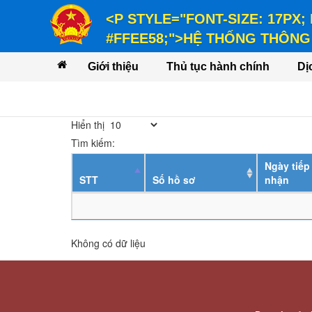
<P STYLE="FONT-SIZE: 17PX;
#FFEE58;">HỆ THỐNG THÔNG 
<P STYLE="FONT-SIZE: 14PX; LINE-
Giới thiệu
Thủ tục hành chính
Dị
VỤ</P>
Hiển thị
Tìm kiếm:
Ngày tiếp
STT
Số hồ sơ
nhận
Không có dữ liệu