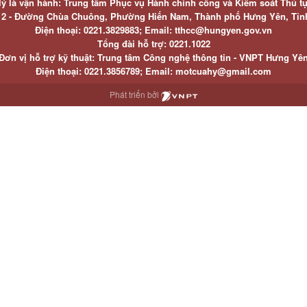
lý là vận hành: Trung tâm Phục vụ Hành chính công và Kiểm soát Thủ t
ố 2 - Đường Chùa Chuông, Phường Hiến Nam, Thành phố Hưng Yên, Tỉ
Điện thoại: 0221.3829883; Email: tthcc@hungyen.gov.vn
Tổng đài hỗ trợ: 0221.1022
Đơn vị hỗ trợ kỹ thuật: Trung tâm Công nghệ thông tin - VNPT Hưng Yê
Điện thoại: 0221.3856789; Email: motcuahy@gmail.com
Phát triển bởi