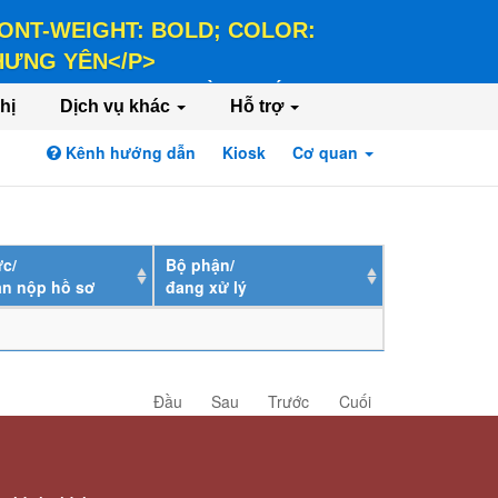
 FONT-WEIGHT: BOLD; COLOR:
 HƯNG YÊN</P>
LD; COLOR: #FFEE58;">HÀNH CHÍNH PHỤC
hị
Dịch vụ khác
Hỗ trợ
Kênh hướng dẫn
Kiosk
Cơ quan
Đăng nhập
Đăng ký
c/
Bộ phận/
ân nộp hồ sơ
đang xử lý
Đầu
Sau
Trước
Cuối