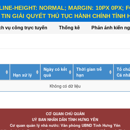
 LINE-HEIGHT: NORMAL; MARGIN: 10PX 0PX;
TIN GIẢI QUYẾT THỦ TỤC HÀNH CHÍNH TỈNH
HEIGHT: NORMAL; MARGIN: 10PX 0PX; FONT-WEIGHT: BO
ch vụ công trực tuyến
Thống kê
Phản ánh kiến ng
Ngày có kết
Thời gian trễ
Tổ chứ
Hạn xử lý
quả
hạn
Cá nh
Không có dữ liệu
CƠ QUAN CHỦ QUẢN
UỶ BAN NHÂN DÂN TỈNH HƯNG YÊN
Cơ quan quản lý nhà nước: Văn phòng UBND Tỉnh Hưng Yên