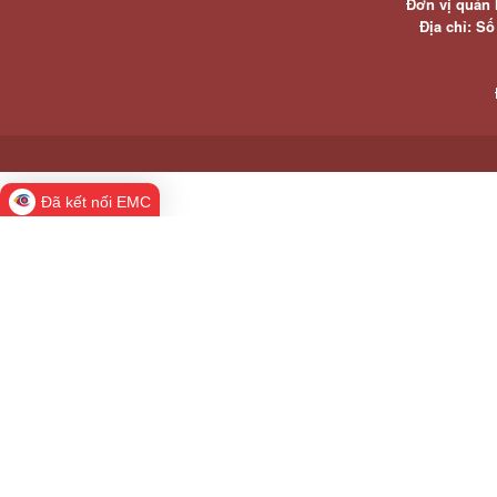
Đơn vị quản 
Địa chỉ: S
Đã kết nối EMC