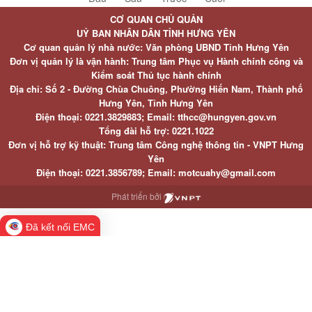
CƠ QUAN CHỦ QUẢN
UỶ BAN NHÂN DÂN TỈNH HƯNG YÊN
Cơ quan quản lý nhà nước: Văn phòng UBND Tỉnh Hưng Yên
Đơn vị quản lý là vận hành: Trung tâm Phục vụ Hành chính công và
Kiểm soát Thủ tục hành chính
Địa chỉ: Số 2 - Đường Chùa Chuông, Phường Hiến Nam, Thành phố
Hưng Yên, Tỉnh Hưng Yên
Điện thoại: 0221.3829883; Email: tthcc@hungyen.gov.vn
Tổng đài hỗ trợ: 0221.1022
Đơn vị hỗ trợ kỹ thuật: Trung tâm Công nghệ thông tin - VNPT Hưng
Yên
Điện thoại: 0221.3856789; Email: motcuahy@gmail.com
Phát triển bởi
Đã kết nối EMC