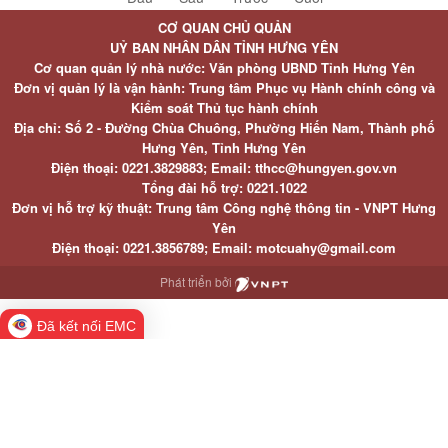
CƠ QUAN CHỦ QUẢN
UỶ BAN NHÂN DÂN TỈNH HƯNG YÊN
Cơ quan quản lý nhà nước: Văn phòng UBND Tỉnh Hưng Yên
Đơn vị quản lý là vận hành: Trung tâm Phục vụ Hành chính công và
Kiểm soát Thủ tục hành chính
Địa chỉ: Số 2 - Đường Chùa Chuông, Phường Hiến Nam, Thành phố
Hưng Yên, Tỉnh Hưng Yên
Điện thoại: 0221.3829883; Email: tthcc@hungyen.gov.vn
Tổng đài hỗ trợ: 0221.1022
Đơn vị hỗ trợ kỹ thuật: Trung tâm Công nghệ thông tin - VNPT Hưng
Yên
Điện thoại: 0221.3856789; Email: motcuahy@gmail.com
Phát triển bởi
Đã kết nối EMC