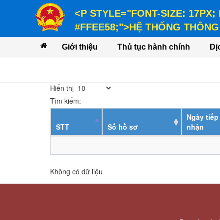
<P STYLE="FONT-SIZE: 17PX;
#FFEE58;">HỆ THỐNG THÔNG 
<P STYLE="FONT-SIZE: 14PX; LINE-
Giới thiệu
Thủ tục hành chính
Dị
VỤ</P>
Hiển thị
Tìm kiếm:
Ngày tiếp
STT
Số hồ sơ
nhận
Không có dữ liệu