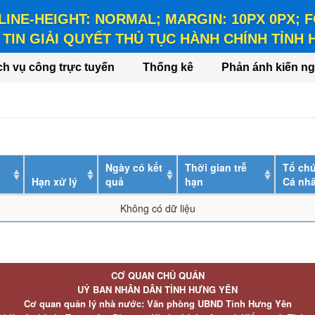
 LINE-HEIGHT: NORMAL; MARGIN: 10PX 0PX;
TIN GIẢI QUYẾT THỦ TỤC HÀNH CHÍNH TỈNH
HEIGHT: NORMAL; MARGIN: 10PX 0PX; FONT-WEIGHT: BO
ch vụ công trực tuyến
Thống kê
Phản ánh kiến ng
Ngày có kết
Thời gian trễ
Tổ chứ
Hạn xử lý
quả
hạn
Cá nh
Không có dữ liệu
CƠ QUAN CHỦ QUẢN
UỶ BAN NHÂN DÂN TỈNH HƯNG YÊN
Cơ quan quản lý nhà nước: Văn phòng UBND Tỉnh Hưng Yên