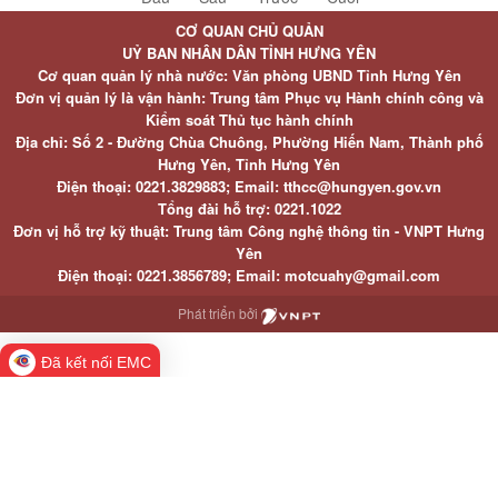
CƠ QUAN CHỦ QUẢN
UỶ BAN NHÂN DÂN TỈNH HƯNG YÊN
Cơ quan quản lý nhà nước: Văn phòng UBND Tỉnh Hưng Yên
Đơn vị quản lý là vận hành: Trung tâm Phục vụ Hành chính công và
Kiểm soát Thủ tục hành chính
Địa chỉ: Số 2 - Đường Chùa Chuông, Phường Hiến Nam, Thành phố
Hưng Yên, Tỉnh Hưng Yên
Điện thoại: 0221.3829883; Email: tthcc@hungyen.gov.vn
Tổng đài hỗ trợ: 0221.1022
Đơn vị hỗ trợ kỹ thuật: Trung tâm Công nghệ thông tin - VNPT Hưng
Yên
Điện thoại: 0221.3856789; Email: motcuahy@gmail.com
Phát triển bởi
Đã kết nối EMC