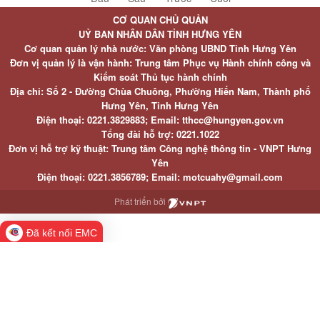
CƠ QUAN CHỦ QUẢN
UỶ BAN NHÂN DÂN TỈNH HƯNG YÊN
Cơ quan quản lý nhà nước: Văn phòng UBND Tỉnh Hưng Yên
Đơn vị quản lý là vận hành: Trung tâm Phục vụ Hành chính công và
Kiểm soát Thủ tục hành chính
Địa chỉ: Số 2 - Đường Chùa Chuông, Phường Hiến Nam, Thành phố
Hưng Yên, Tỉnh Hưng Yên
Điện thoại: 0221.3829883; Email: tthcc@hungyen.gov.vn
Tổng đài hỗ trợ: 0221.1022
Đơn vị hỗ trợ kỹ thuật: Trung tâm Công nghệ thông tin - VNPT Hưng
Yên
Điện thoại: 0221.3856789; Email: motcuahy@gmail.com
Phát triển bởi
Đã kết nối EMC