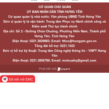
CƠ QUAN CHỦ QUẢN
UỶ BAN NHÂN DÂN TỈNH HƯNG YÊN
Cơ quan quản lý nhà nước: Văn phòng UBND Tỉnh Hưng Yên
Đơn vị quản lý là vận hành: Trung tâm Phục vụ Hành chính công và
Kiểm soát Thủ tục hành chính
Địa chỉ: Số 2 - Đường Chùa Chuông, Phường Hiến Nam, Thành phố
Hưng Yên, Tỉnh Hưng Yên
Điện thoại: 0221.3829883; Email: tthcc@hungyen.gov.vn
Tổng đài hỗ trợ: 0221.1022
Đơn vị hỗ trợ kỹ thuật: Trung tâm Công nghệ thông tin - VNPT Hưng
Yên
Điện thoại: 0221.3856789; Email: motcuahy@gmail.com
Phát triển bởi
Đã kết nối EMC