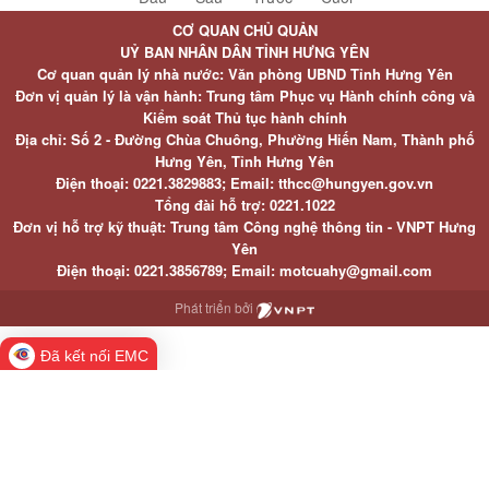
CƠ QUAN CHỦ QUẢN
UỶ BAN NHÂN DÂN TỈNH HƯNG YÊN
Cơ quan quản lý nhà nước: Văn phòng UBND Tỉnh Hưng Yên
Đơn vị quản lý là vận hành: Trung tâm Phục vụ Hành chính công và
Kiểm soát Thủ tục hành chính
Địa chỉ: Số 2 - Đường Chùa Chuông, Phường Hiến Nam, Thành phố
Hưng Yên, Tỉnh Hưng Yên
Điện thoại: 0221.3829883; Email: tthcc@hungyen.gov.vn
Tổng đài hỗ trợ: 0221.1022
Đơn vị hỗ trợ kỹ thuật: Trung tâm Công nghệ thông tin - VNPT Hưng
Yên
Điện thoại: 0221.3856789; Email: motcuahy@gmail.com
Phát triển bởi
Đã kết nối EMC